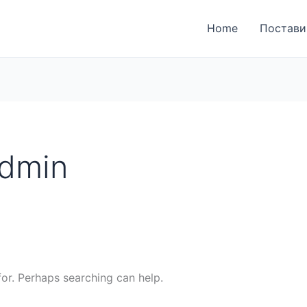
ја за поднесување на
Home
Постави
ки
admin
for. Perhaps searching can help.