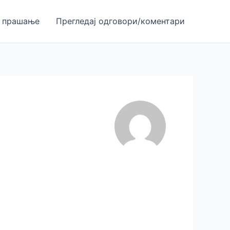
 прашање
Прегледај одгoвори/коментари