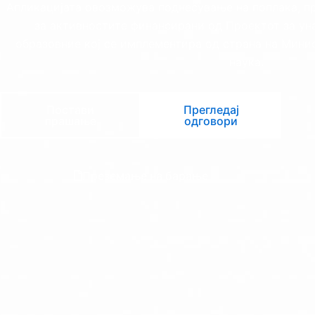
Апликацијата овозможува поднесување на поплака, п
за активностите финансирани од Проектот за ун
образовние кој се имплементира од страна на Мини
наука.
Постави
Прегледај
прашање
одговори
Преземање на барање