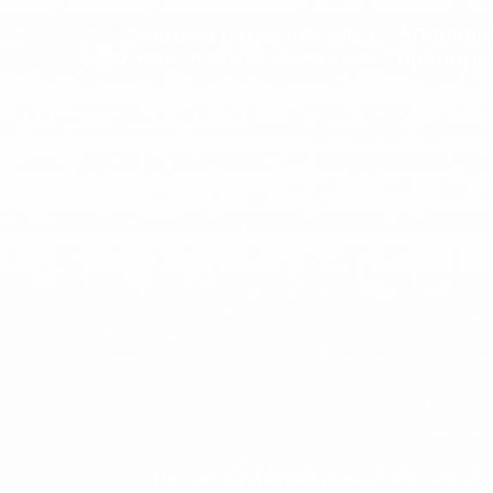
Skip
Апликац
to
препора
content
Проект за унапредување на основнот