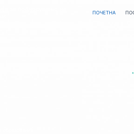
ија за поднесување на
ПОЧЕТНА
ПО
ки
о образование