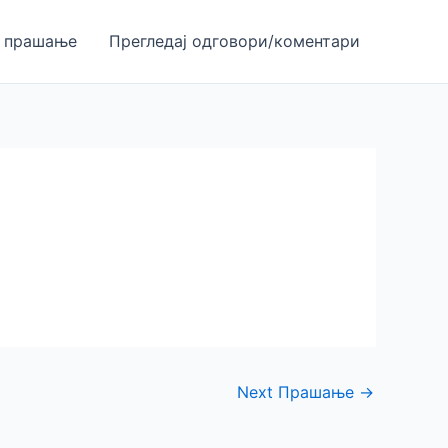
 прашање
Прегледај одгoвори/коментари
Next Прашање
→