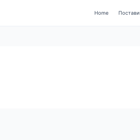
ја за поднесување на
Home
Постави
ки