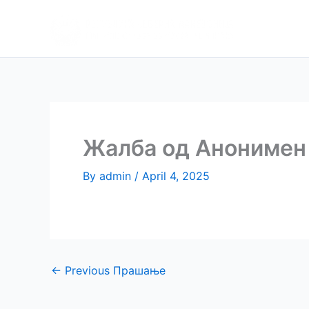
Skip
Апликаци
to
препора
content
Жалба од Анонимен
By
admin
/
April 4, 2025
←
Previous Прашање