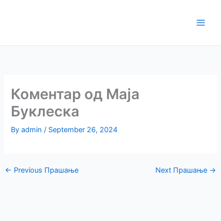
Skip
Апликација за
to
поднесување на
content
препораки
Коментар од Маја
Буклеска
By
admin
/
September 26, 2024
←
Previous Прашање
Next Прашање
→