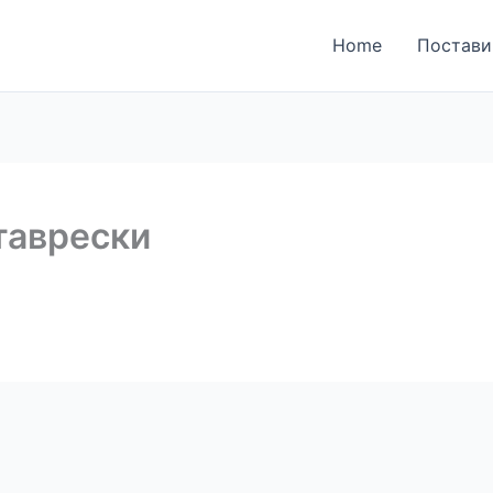
ја за поднесување на
Home
Постави
ки
таврески