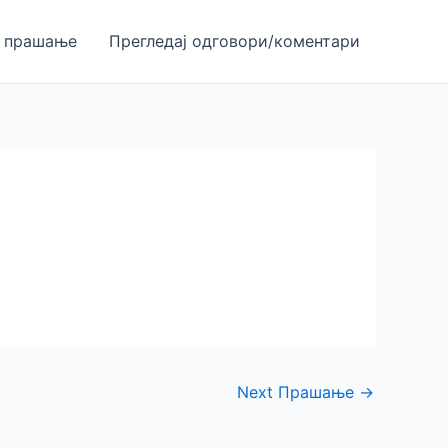
 прашање
Прегледај одгoвори/коментари
Next Прашање
→