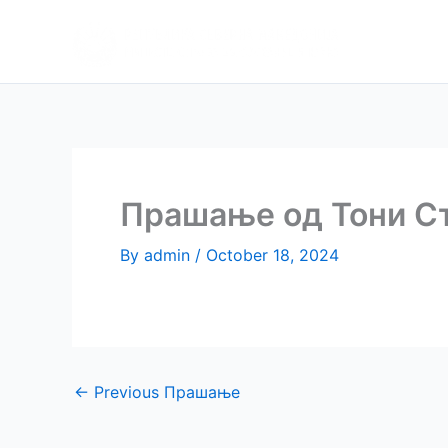
Skip
Апликаци
to
препора
content
Прашање од Тони С
By
admin
/
October 18, 2024
←
Previous Прашање