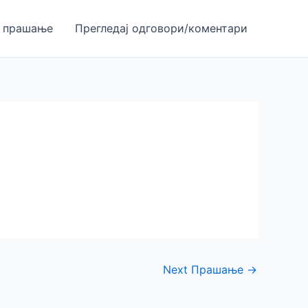
 прашање
Прегледај одгoвори/коментари
Next Прашање
→