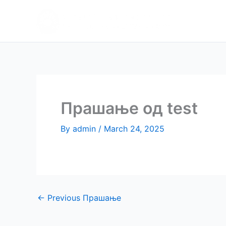
Skip
Апликаци
to
препора
content
Прашање од test
By
admin
/
March 24, 2025
←
Previous Прашање