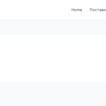
ја за поднесување на
Home
Постави
ки