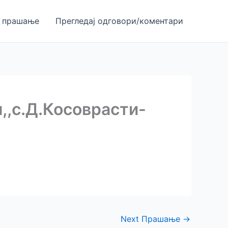
 прашање
Прегледај одгoвори/коментари
,,с.Д.Косоврасти-
Next Прашање
→