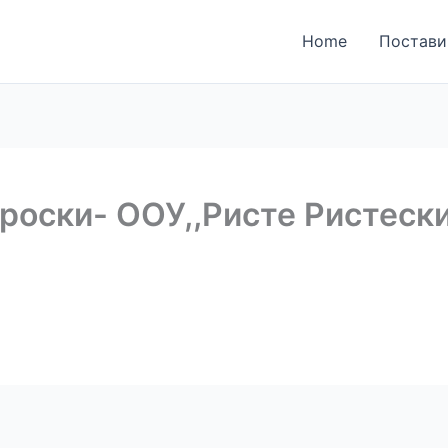
ја за поднесување на
Home
Постави
ки
роски- ООУ,,Ристе Ристески