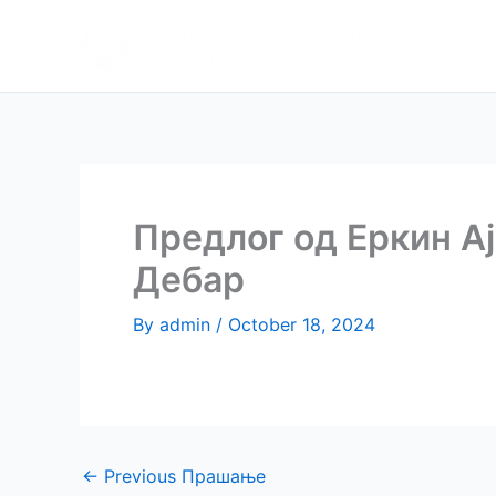
Skip
Апликаци
to
препора
content
Предлог од Еркин Ај
Дебар
By
admin
/
October 18, 2024
←
Previous Прашање