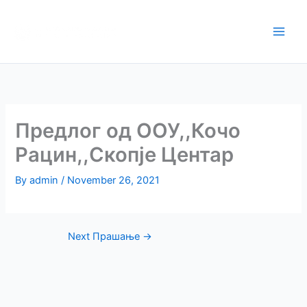
Skip
Апликација за
to
поднесување на
content
препораки
Предлог од ООУ,,Кочо
Рацин,,Скопје Центар
By
admin
/
November 26, 2021
Next Прашање
→